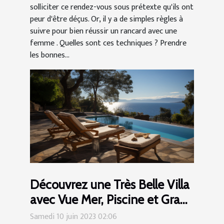
solliciter ce rendez-vous sous prétexte qu'ils ont
peur d'être déçus. Or, il y a de simples règles à
suivre pour bien réussir un rancard avec une
femme . Quelles sont ces techniques ? Prendre
les bonnes...
Découvrez une Très Belle Villa
avec Vue Mer, Piscine et Grand
Jardin dans le Cap Corse
Samedi 10 juin 2023 02:06