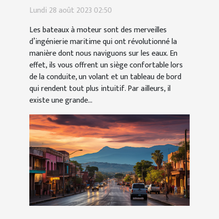
moteur personnalisé pour une
Lundi 28 août 2023 02:50
navigation conviviale ?
Les bateaux à moteur sont des merveilles
d’ingénierie maritime qui ont révolutionné la
manière dont nous naviguons sur les eaux. En
effet, ils vous offrent un siège confortable lors
de la conduite, un volant et un tableau de bord
qui rendent tout plus intuitif. Par ailleurs, il
existe une grande...