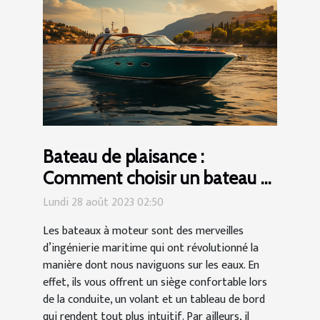
Bateau de plaisance :
Comment choisir un bateau à
moteur personnalisé pour une
Lundi 28 août 2023 02:50
navigation conviviale ?
Les bateaux à moteur sont des merveilles
d’ingénierie maritime qui ont révolutionné la
manière dont nous naviguons sur les eaux. En
effet, ils vous offrent un siège confortable lors
de la conduite, un volant et un tableau de bord
qui rendent tout plus intuitif. Par ailleurs, il