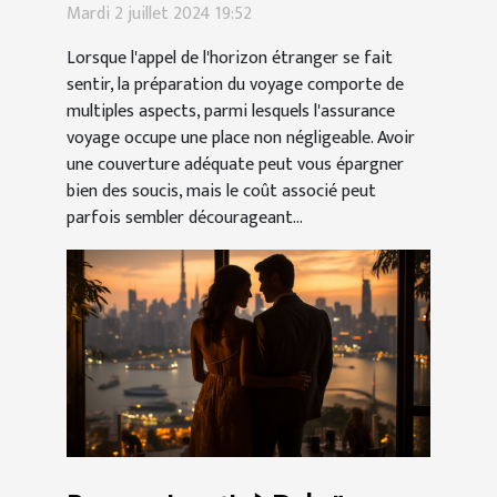
l'étranger
Mardi 2 juillet 2024 19:52
Lorsque l'appel de l'horizon étranger se fait
sentir, la préparation du voyage comporte de
multiples aspects, parmi lesquels l'assurance
voyage occupe une place non négligeable. Avoir
une couverture adéquate peut vous épargner
bien des soucis, mais le coût associé peut
parfois sembler décourageant...