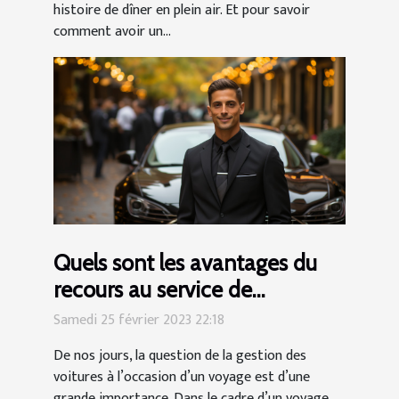
histoire de dîner en plein air. Et pour savoir
comment avoir un...
Quels sont les avantages du
recours au service de
voiturier ?
Samedi 25 février 2023 22:18
De nos jours, la question de la gestion des
voitures à l’occasion d’un voyage est d’une
grande importance. Dans le cadre d’un voyage