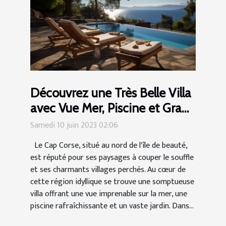
Découvrez une Très Belle Villa
avec Vue Mer, Piscine et Grand
Jardin dans le Cap Corse
Samedi 10 juin 2023 02:06
Le Cap Corse, situé au nord de l'île de beauté,
est réputé pour ses paysages à couper le souffle
et ses charmants villages perchés. Au cœur de
cette région idyllique se trouve une somptueuse
villa offrant une vue imprenable sur la mer, une
piscine rafraîchissante et un vaste jardin. Dans...