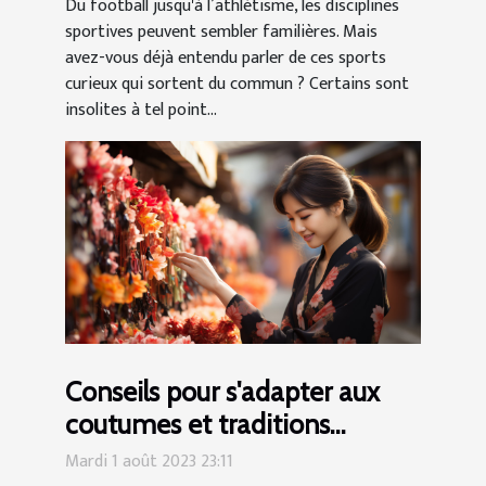
Du football jusqu'à l’athlétisme, les disciplines
sportives peuvent sembler familières. Mais
avez-vous déjà entendu parler de ces sports
curieux qui sortent du commun ? Certains sont
insolites à tel point...
Conseils pour s'adapter aux
coutumes et traditions
coréennes
Mardi 1 août 2023 23:11