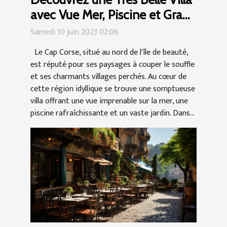
avec Vue Mer, Piscine et Grand
Jardin dans le Cap Corse
Samedi 10 juin 2023 02:06
Le Cap Corse, situé au nord de l'île de beauté,
est réputé pour ses paysages à couper le souffle
et ses charmants villages perchés. Au cœur de
cette région idyllique se trouve une somptueuse
villa offrant une vue imprenable sur la mer, une
piscine rafraîchissante et un vaste jardin. Dans...