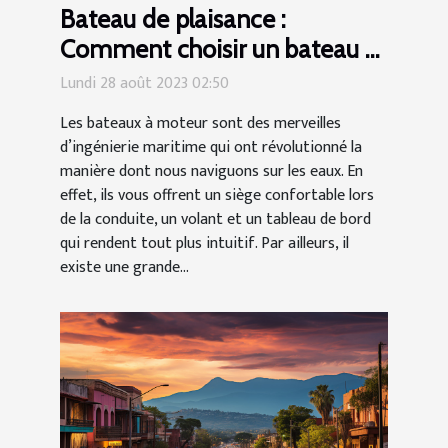
Bateau de plaisance :
Comment choisir un bateau à
moteur personnalisé pour une
Lundi 28 août 2023 02:50
navigation conviviale ?
Les bateaux à moteur sont des merveilles
d’ingénierie maritime qui ont révolutionné la
manière dont nous naviguons sur les eaux. En
effet, ils vous offrent un siège confortable lors
de la conduite, un volant et un tableau de bord
qui rendent tout plus intuitif. Par ailleurs, il
existe une grande...