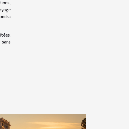
tions,
voyage
pondra
itées.
e sans