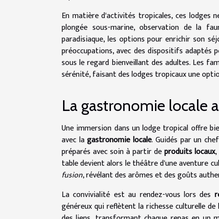
En matière d'activités tropicales, ces lodges 
plongée sous-marine, observation de la fau
paradisiaque, les options pour enrichir son s
préoccupations, avec des dispositifs adaptés po
sous le regard bienveillant des adultes. Les fa
sérénité, faisant des lodges tropicaux une opti
La gastronomie locale a
Une immersion dans un lodge tropical offre b
avec la
gastronomie locale
. Guidés par un che
préparés avec soin à partir de
produits locaux
,
table devient alors le théâtre d'une aventure cu
fusion
, révélant des arômes et des goûts authe
La convivialité est au rendez-vous lors des
r
généreux qui reflètent la richesse culturelle d
des liens, transformant chaque repas en un m