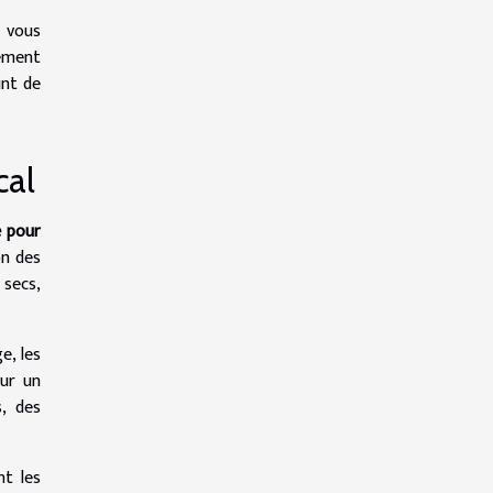
s vous
gement
int de
.
cal
e pour
on des
 secs,
e, les
our un
s, des
nt les