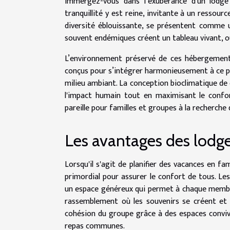
Immergez-vous dans l’exubérance d'un lodge 
tranquillité y est reine, invitante à un ressour
diversité éblouissante, se présentent comme 
souvent endémiques créent un tableau vivant, où
L’environnement préservé de ces hébergements
conçus pour s’intégrer harmonieusement à ce pay
milieu ambiant. La conception bioclimatique de 
l'impact humain tout en maximisant le confor
pareille pour familles et groupes à la recherch
Les avantages des lodges
Lorsqu'il s'agit de planifier des vacances en f
primordial pour assurer le confort de tous. L
un espace généreux qui permet à chaque membre
rassemblement où les souvenirs se créent et s
cohésion du groupe grâce à des espaces convivi
repas communes.