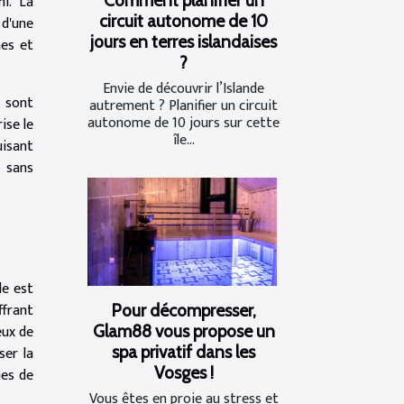
hi. La
circuit autonome de 10
 d'une
jours en terres islandaises
hes et
?
Envie de découvrir l’Islande
x sont
autrement ? Planifier un circuit
autonome de 10 jours sur cette
ise le
île...
uisant
e sans
le est
ffrant
Pour décompresser,
eux de
Glam88 vous propose un
spa privatif dans les
ser la
Vosges !
nes de
Vous êtes en proie au stress et