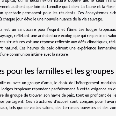
tropical, où la déconnexion nature s'opère dès le seuil franc
cement authentique loin du tumulte quotidien. La faune et la flore,
un spectacle permanent pour les résidents. Ces écosystèmes ric
 chaque jour dévoile une nouvelle nuance de la vie sauvage.
 est un sanctuaire pour l’esprit et l’âme. Les lodges tropicau
sage, reflétant une architecture écologique qui respecte et valor
ces structures est une réponse réfléchie aux défis climatiques, réd
t naturel. Ces havres de paix offrent une expérience immersiv
e d’une communion intime avec la nature.
 pour les familles et les groupes
amille ou avec un groupe d'amis, le choix de l'hébergement modulab
es lodges tropicaux répondent parfaitement à cette exigence en o
 du groupe de trouver son havre de paix, tout en profitant de li
e partagent. Ces structures d'accueil sont conçues pour favori
aux, tels que de vastes salons, des terrasses ouvertes et des zo