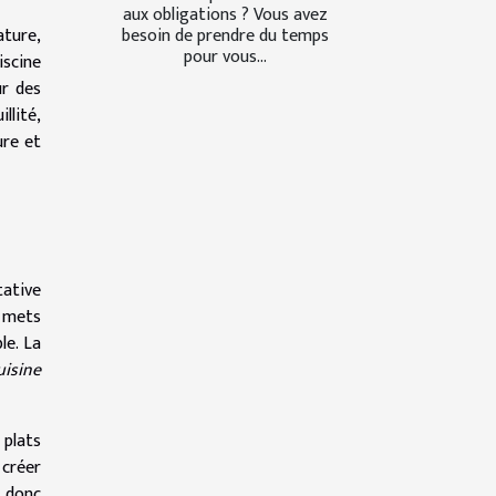
aux obligations ? Vous avez
ature,
besoin de prendre du temps
pour vous...
scine
ur des
llité,
ure et
tative
s mets
le. La
uisine
 plats
 créer
t donc