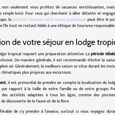
, non seulement vous profitez de vacances enrichissantes, mai
e simple loisir. Pour ceux qui cherchent à allier détente et enga
upe, la
location vacances petit bourg guadeloupe
peut être le po
e l'île tout en restant fidèle à une éthique de tourisme responsable
tion de votre séjour en lodge tropi
ge tropical requiert une préparation attentive. La
période idéal
hoisie. De manière générale, il est recommandé d'éviter la sais
plein air. Généralement, la meilleure saison se situe durant les mois
ns climatiques plus propices aux excursions.
ment
, il est primordial de prendre en compte la localisation du lodg
il par rapport à la taille de votre famille ou de votre groupe. P
nt des activités adaptées à tous les âges, comme des piscine
 découverte de la faune et de la flore.
référable de s'y prendre à l'avance, surtout si vous voyagez dura