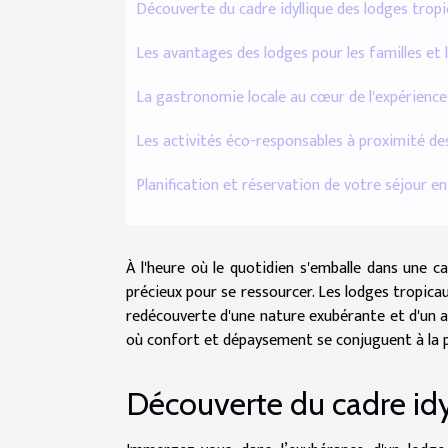
Découverte du cadre idyllique des lodges trop
Les avantages des lodges pour les familles et 
La gastronomie locale au cœur de l'expérience
Les activités éco-responsables à proximité de
Planification et réservation de votre séjour en
À l'heure où le quotidien s'emballe dans une 
précieux pour se ressourcer. Les lodges tropica
redécouverte d'une nature exubérante et d'un ar
où confort et dépaysement se conjuguent à la pe
Découverte du cadre idy