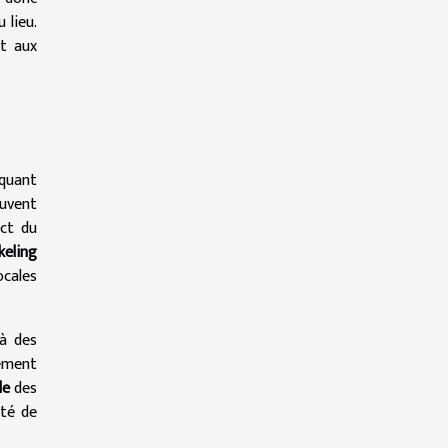
 lieu.
et aux
iquant
uvent
ect du
keling
ocales
 à des
lement
le
des
ité de