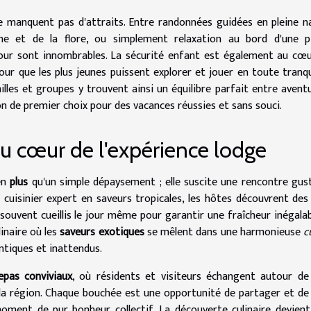
ne manquent pas d'attraits. Entre randonnées guidées en pleine n
ne et de la flore, ou simplement relaxation au bord d'une pi
éjour sont innombrables. La sécurité enfant est également au cœ
ur que les plus jeunes puissent explorer et jouer en toute tranqui
milles et groupes y trouvent ainsi un équilibre parfait entre avent
on de premier choix pour des vacances réussies et sans souci.
u cœur de l'expérience lodge
ien
plus
qu'un simple dépaysement ; elle suscite une rencontre gus
f cuisinier expert en saveurs tropicales, les hôtes découvrent de
 souvent cueillis le jour même pour garantir une fraîcheur inégalab
linaire où les
saveurs exotiques
se mêlent dans une harmonieuse
c
ntiques et inattendus.
epas conviviaux
, où résidents et visiteurs échangent autour de
e la région. Chaque bouchée est une opportunité de partager et de
oment de pur bonheur collectif. La découverte culinaire devien