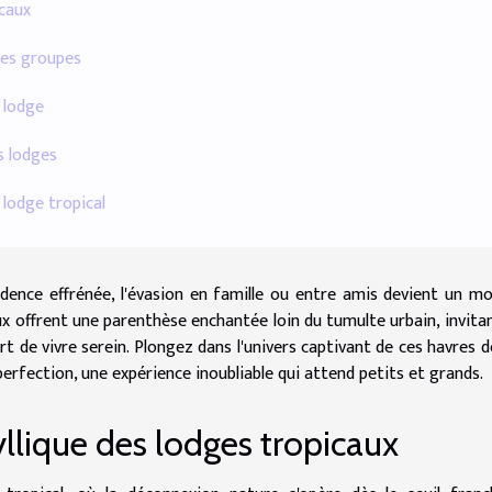
icaux
les groupes
 lodge
s lodges
 lodge tropical
cadence effrénée, l'évasion en famille ou entre amis devient un 
ux offrent une parenthèse enchantée loin du tumulte urbain, invitan
t de vivre serein. Plongez dans l'univers captivant de ces havres d
rfection, une expérience inoubliable qui attend petits et grands.
llique des lodges tropicaux