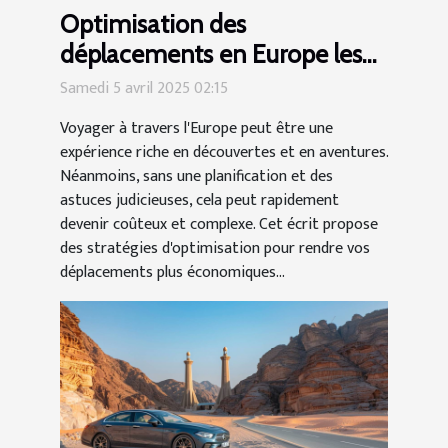
Optimisation des
déplacements en Europe les
astuces pour des voyages
Samedi 5 avril 2025 02:15
économiques et fluides
Voyager à travers l'Europe peut être une
expérience riche en découvertes et en aventures.
Néanmoins, sans une planification et des
astuces judicieuses, cela peut rapidement
devenir coûteux et complexe. Cet écrit propose
des stratégies d'optimisation pour rendre vos
déplacements plus économiques...